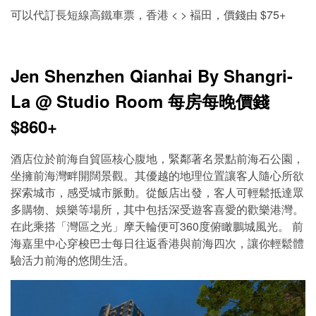
可以代訂長短線高鐵車票，香港 < > 褔田，價錢由 $75+
Jen Shenzhen Qianhai By Shangri-
La @ Studio Room 每房每晚價錢
$860+
酒店位於前海自貿區核心腹地，緊鄰著名景點前海石公園，
坐擁前海灣畔開闊景觀。其優越的地理位置讓客人隨心所欲
探索城市，感受城市脈動。從飯店出發，客人可輕鬆抵達眾
多購物、娛樂等場所，其中包括深受遊客喜愛的歡樂港灣。
在此乘搭「灣區之光」摩天輪便可360度俯瞰鵬城風光。 前
海嘉里中心穿梭巴士每日往返香港與前海四次，讓你輕鬆體
驗活力前海的悠閒生活。