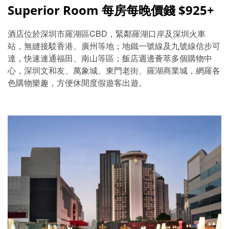
Superior Room 每房每晚價錢 $925+
酒店位於深圳市羅湖區CBD，緊鄰羅湖口岸及深圳火車
站，無縫接駁香港、廣州等地；地鐵一號線及九號線信步可
達，快速連通福田、南山等區；飯店週邊薈萃多個購物中
心，深圳文和友、萬象城、東門老街、羅湖商業城，網羅各
色購物樂趣，方便休閒度假遊客出遊。