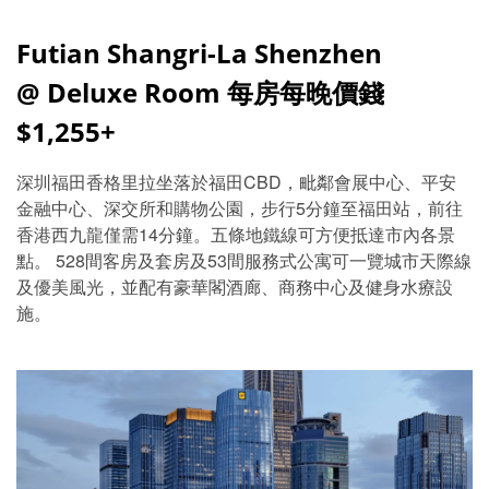
Futian Shangri-La Shenzhen
@ Deluxe Room 每房每晚價錢
$1,255+
深圳福田香格里拉坐落於福田CBD，毗鄰會展中心、平安
金融中心、深交所和購物公園，步行5分鐘至福田站，前往
香港西九龍僅需14分鐘。五條地鐵線可方便抵達市內各景
點。 528間客房及套房及53間服務式公寓可一覽城市天際線
及優美風光，並配有豪華閣酒廊、商務中心及健身水療設
施。