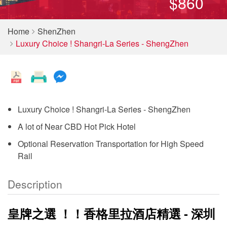
$860
Home
ShenZhen
Luxury Choice ! Shangri-La Series - ShengZhen
Luxury Choice ! Shangri-La Series - ShengZhen
A lot of Near CBD Hot Pick Hotel
Optional Reservation Transportation for High Speed
Rail
Description
皇牌之選 ！！香格里拉酒店
精選 - 深圳