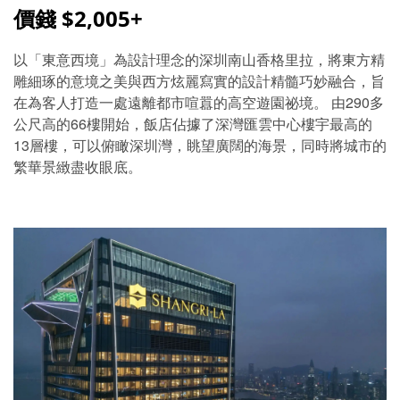
價錢 $2,005+
以「東意西境」為設計理念的深圳南山香格里拉，將東方精
雕細琢的意境之美與西方炫麗寫實的設計精髓巧妙融合，旨
在為客人打造一處遠離都市喧囂的高空遊園祕境。 由290多
公尺高的66樓開始，飯店佔據了深灣匯雲中心樓宇最高的
13層樓，可以俯瞰深圳灣，眺望廣闊的海景，同時將城市的
繁華景緻盡收眼底。