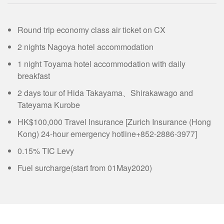
Round trip economy class air ticket on CX
2 nights Nagoya hotel accommodation
1 night Toyama hotel accommodation with daily
breakfast
2 days tour of Hida Takayama、Shirakawago and
Tateyama Kurobe
HK$100,000 Travel Insurance [Zurich Insurance (Hong
Kong) 24-hour emergency hotline+852-2886-3977]
0.15% TIC Levy
Fuel surcharge(start from 01May2020)