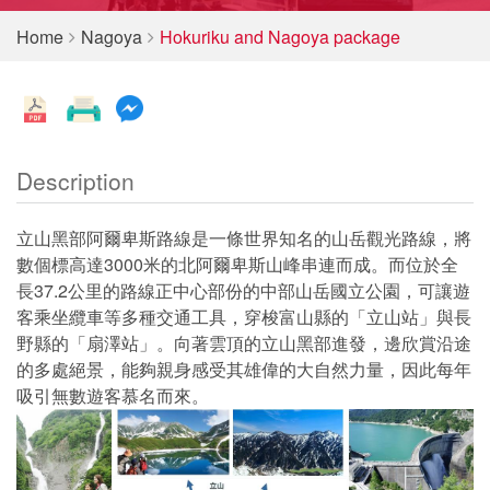
Home
Nagoya
Hokuriku and Nagoya package
Description
立山黑部阿爾卑斯路線是一條世界知名的山岳觀光路線，將
數個標高達3000米的北阿爾卑斯山峰串連而成。而位於全
長37.2公里的路線正中心部份的中部山岳國立公園，可讓遊
客乘坐纜車等多種交通工具，穿梭富山縣的「立山站」與長
野縣的「扇澤站」。向著雲頂的立山黑部進發，邊欣賞沿途
的多處絕景，能夠親身感受其雄偉的大自然力量，因此每年
吸引無數遊客慕名而來。