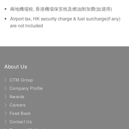
兩地機場稅, 香港機場保安稅及燃油附加費(如適用)
Airport tax, HK security charge & fuel surcharge(if any)
are not included
About Us
CTM Group
Company Profile
Awards
Careers
Feed Back
Contact Us