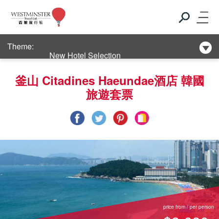
Club Med
Theme:
New Hotel Selection
Club Med
釜山 Citadines Haeundae酒店 韓國
旅遊套票
New Hotel Selection
price from / per person