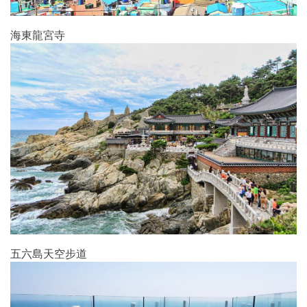
海東龍宮寺
五六島天空步道