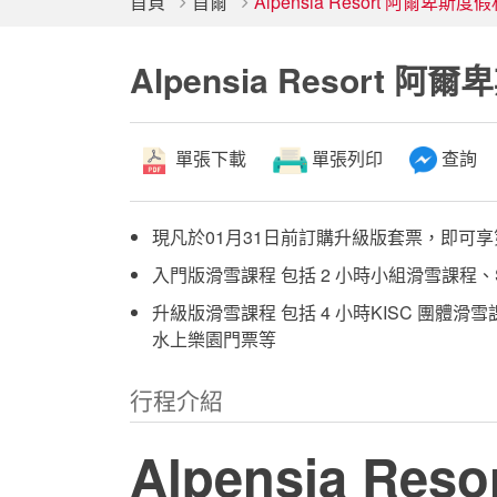
首頁
首爾
Alpensia Resort 阿爾卑
Alpensia Resort
單張下載
單張列印
查詢
現凡於01月31日前訂購升級版套票，即可享第
入門版滑雪課程 包括 2 小時小組滑雪課程、Sk
升級版滑雪課程 包括 4 小時KISC 團體滑
水上樂園門票等
行程介紹
Alpensia Reso