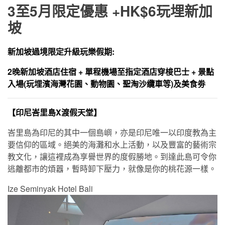
3至5月限定優惠
+HK$6玩埋新加
坡
新加坡過境
限定升級玩樂假期:
2
晚新加坡酒店住宿 + 單程機場至指定酒店穿梭巴士 +
景點
入場(玩埋濱海灣花園、動物園、聖淘沙纜車等)及美食劵
【印尼峇里島
X渡假天堂
】
峇里島為印尼的其中一個島嶼，亦是印尼唯一以印度教為主
要信仰的區域。絕美的海灘和水上活動，以及豐富的藝術宗
教文化，讓這裡成為享譽世界的度假勝地。到達此島可令你
逃離都市的煩囂，暫時卸下壓力，就像是你的桃花源一樣。
Ize Seminyak Hotel Bali