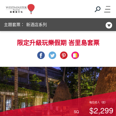
Club Med
主題套票：
新酒店系列
Club Med
限定升級玩樂假期 峇里島套票
新酒店系列
每位成人（起）
$2,299
SQ