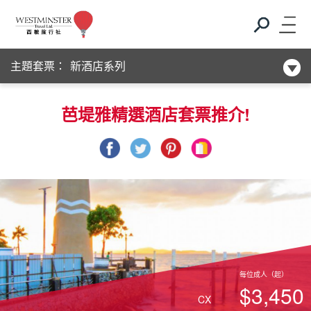
Club Med
新酒店系列
主題套票：
Club Med
芭堤雅精選酒店套票推介!
新酒店系列
每位成人（起）
$3,450
CX