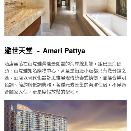
避世天堂 ~ Amari Pattya
酒店坐落在芭堤雅灣風景如畫的海岸線北端，距巴厘海碼
頭、芭堤雅知名購物中心，甚至是街邊小販都只有幾分鐘之
遙。酒店以現代化設計思維展現傳統泰式情懷，並揉合鮮明
色調、簡約與低調典雅，各種元素匯集的海濱住宿，不僅適
合闔家入住，更是度假放鬆的聖地。