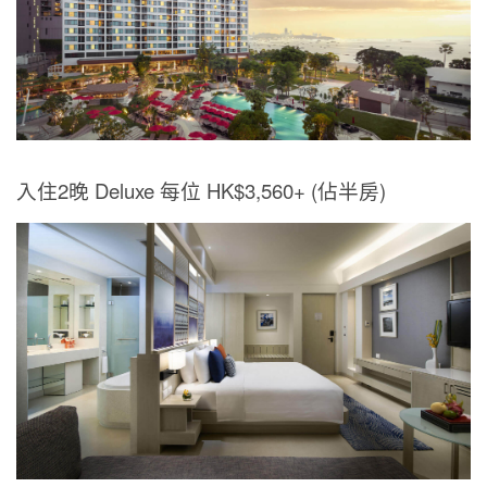
入住2晚 Deluxe 每位 HK$3,560+ (佔半房)