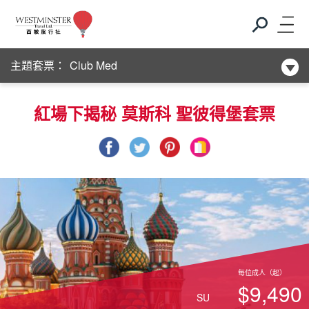
新酒店系列
Club Med
主題套票：
新酒店系列
Club Med
紅場下揭秘 莫斯科 聖彼得堡套票
新酒店系列
每位成人（起）
$9,490
SU