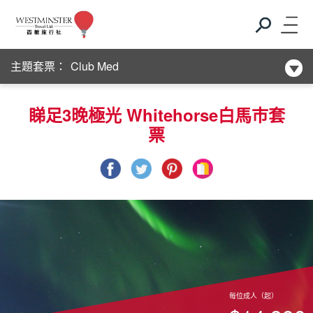
新酒店系列
主題套票：
Club Med
新酒店系列
睇足3晚極光 Whitehorse白馬巿套
票
Club Med
新酒店系列
每位成人（起）