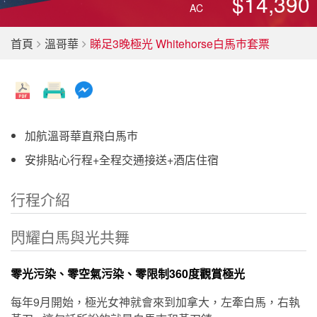
$14,390
AC
首頁
溫哥華
睇足3晚極光 Whitehorse白馬巿套票
加航溫哥華直飛白馬巿
安排貼心行程+全程交通接送+酒店住宿
行程介紹
閃耀白馬與光共舞
零光污染、零空氣污染、零限制360度觀賞極光
每年9月開始，極光女神就會來到加拿大，左牽白馬，右執