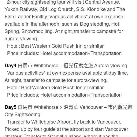
2-hour city sightseeing tour will visit Central Avenue,
Yukon Railway, Old Log Church, S.S. Klondike and The
Fish Ladder Facility. Various activities* at own expense
available in the afternoon, such as Dog sledding, Hot
Spring, Snowmobiling. At night, transfer to campsite for
aurora-viewing.
Hotel: Best Western Gold Rush Inn or similar
Price includes: Hotel accommodation+Transportation
Day4
白馬巿 Whitehorse – 極光探索之旅 Aurora-viewing
Various activities* at own expense available at day time.
At night, transfer to campsite for aurora-viewing.
Hotel: Best Western Gold Rush Inn or similar
Price includes: Hotel accommodation+Transportation
Day5
白馬巿 Whitehorse > 溫哥華 Vancouver – 巿內觀光遊
City Sightseeing
Transfer to Whitehorse Airport, fly back to Vancouver.
Picked up by tour guide at the airport and start Vancouver
city tour. Transfer to Granville Island, where it has the