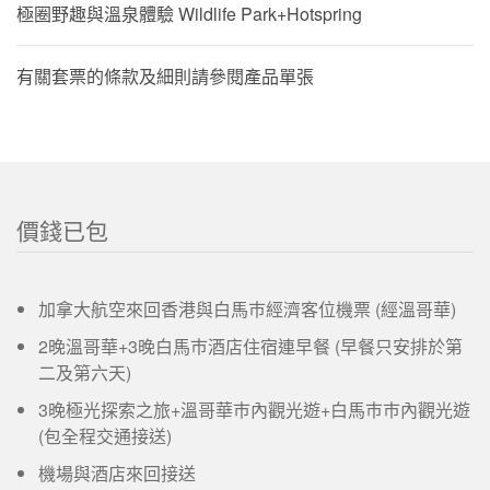
極圈野趣與溫泉體驗 Wildlife Park+Hotspring
有關套票的條款及細則請參閱產品單張
價錢已包
加拿大航空來回香港與白馬巿經濟客位機票 (經溫哥華)
2晚溫哥華+3晚白馬巿酒店住宿連早餐 (早餐只安排於第
二及第六天)
3晚極光探索之旅+溫哥華巿內觀光遊+白馬巿巿內觀光遊
(包全程交通接送)
機場與酒店來回接送