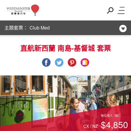
新酒店系列
主題套票：
Club Med
新酒店系列
直航新西蘭 南島-基督城 套票
Club Med
新酒店系列
每位成人（起）
$4,850
CX / NZ