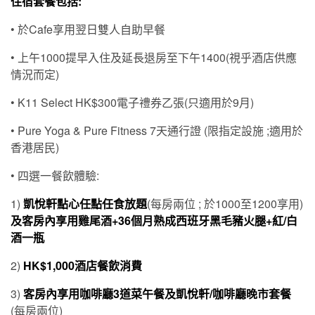
住宿套餐包括:
• 於Cafe享用翌日雙人自助早餐
• 上午1000提早入住及延長退房至下午1400(視乎酒店供應
情況而定)
• K11 Select HK$300電子禮券乙張(只適用於9月)
• Pure Yoga & Pure Fitness 7天通行證 (限指定設施 ;適用於
香港居民)
•
四
選一餐飲體驗:
1)
凱悅軒點心任點任食放題
(每房兩位 ; 於1000至1200享用)
及客房內享用雞尾酒
+
36個月熟成西班牙黑毛豬火腿+
紅/白
酒一瓶
2)
HK$1,000酒店餐飲消費
3)
客房內享用
咖啡廳
3
道
菜
午餐
及凱悅軒
/
咖啡廳晚市套餐
(每房兩位)