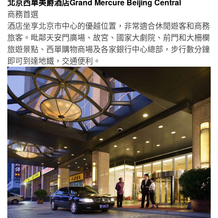
北京西單美爵酒店Grand Mercure Beijing Central
商務首選
酒店坐享北京市中心的優越位置，非常適合休閒遊客和商務
旅客。毗鄰天安門廣場、故宮、國家大劇院、前門和大柵欄
旅遊景點、西單購物商場及各家銀行中心總部，步行數分鐘
即可到達地鐵，交通便利。