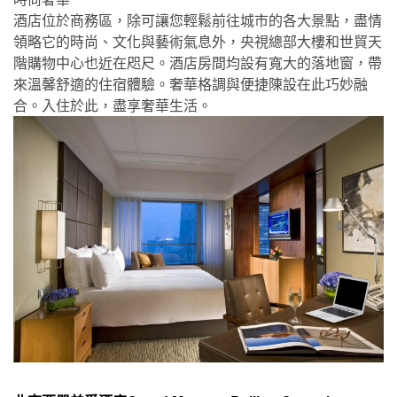
酒店位於商務區，除可讓您輕鬆前往城市的各大景點，盡情
領略它的時尚、文化與藝術氣息外，央視總部大樓和世貿天
階購物中心也近在咫尺。酒店房間均設有寬大的落地窗，帶
來溫馨舒適的住宿體驗。奢華格調與便捷陳設在此巧妙融
合。入住於此，盡享奢華生活。