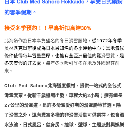
日本 Club Med Sahoro Hokkaido，
享受日式繽紛
的雪季假期
。
接受冬季預約！！早鳥折扣高達30%
北海道作為日本享負盛名的冬日滑雪勝地，
從1972年冬季
奧林匹克舉辦後成為日本最知名的冬季運動中心；當地氣候
條件使得每年雪量豐厚，也擁有全亞洲最佳的鬆滑雪質，是
冬天度假的好去處
，每年冬季吸引許多在地及外國遊客前
來。
Club Med Sahoro北海道度假村，提供一站式的全包式
滑雪套票。從新千歲機場出發，車程大約2小時；擁有總長
27公里的滑雪道，是許多滑雪愛好者的滑雪勝地首選。除
了滑雪之外，還有豐富多樣的非滑雪活動可供選擇，包含溫
水泳池、日式風呂、健身房、撞球、壁球、主題派對與娛樂