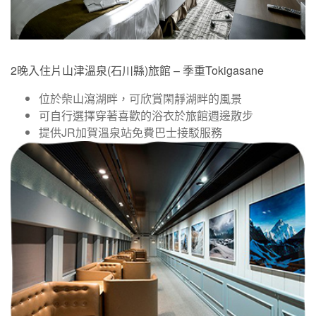
2晚入住片山津溫泉(石川縣)旅館 – 季重Tokigasane
位於柴山瀉湖畔，可欣賞閑靜湖畔的風景
可自行選擇穿著喜歡的浴衣於旅館週邊散步
提供JR加賀溫泉站免費巴士接駁服務