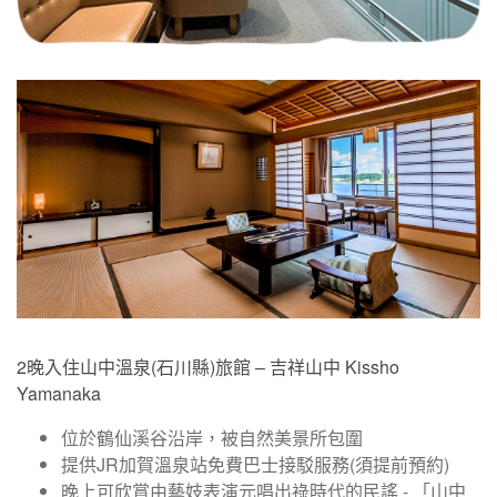
2晚入住山中溫泉(石川縣)旅館 – 吉祥山中 Kissho
Yamanaka
位於鶴仙溪谷沿岸，被自然美景所包圍
提供JR加賀溫泉站免費巴士接駁服務(須提前預約)
晚上可欣賞由藝妓表演元唱出祿時代的民謠 - 「山中