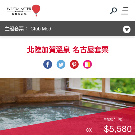
Club Med
主題套票：
新酒店系列
Club Med
北陸加賀溫泉 名古屋套票
新酒店系列
每位成人（起）
$5,580
CX