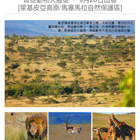
[萊基皮亞
高原
/馬塞馬拉
自然保護區
]