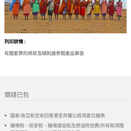
列印詳情 :
有關套票的條款及細則請參閱產品單張
價錢已包
國泰/肯亞航空來回香港至奈羅比經濟客位機票.
機場稅、保安稅、機場建設稅及燃油附加費(所有稅項隨